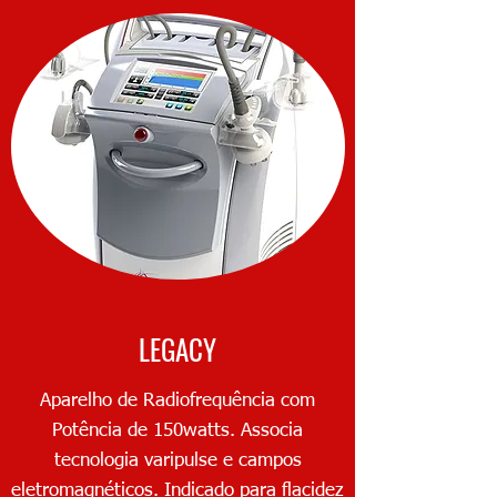
LEGACY
Aparelho de Radiofrequência com
Potência de 150watts. Associa
tecnologia varipulse e campos
eletromagnéticos. Indicado para flacidez