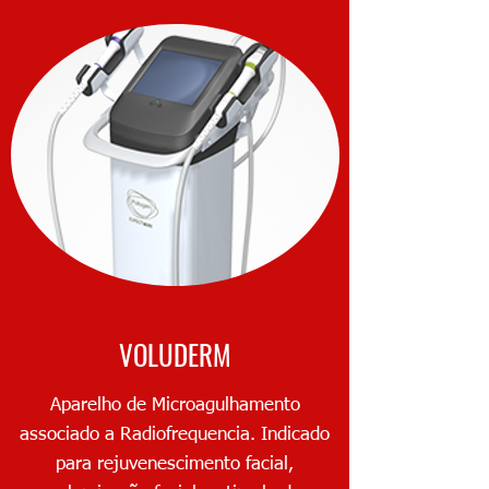
VOLUDERM
Aparelho de Microagulhamento
associado a Radiofrequencia. Indicado
para rejuvenescimento facial,