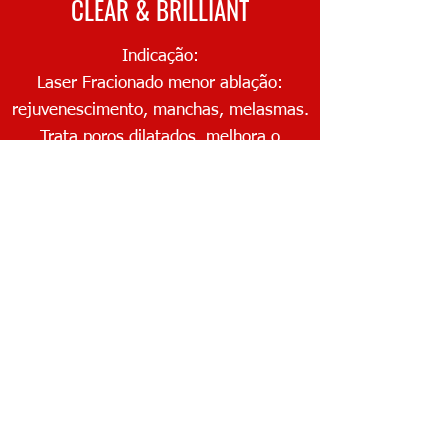
CLEAR & BRILLIANT
Indicação:
Laser Fracionado menor ablação:
rejuvenescimento, manchas, melasmas.
Trata poros dilatados, melhora o
aspecto da pele. Estimula produção de
colágeno.
SAIBA MAIS