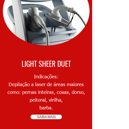
LIGHT SHEER DUET
Indicações:
Depilação a laser de áreas maiores
como: pernas inteiras, coxas, dorso,
peitoral, virilha,
barba.
SAIBA MAIS